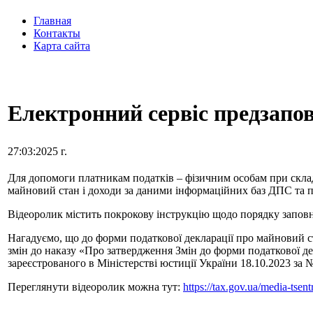
Главная
Контакты
Карта сайта
Електронний сервіс предзапов
27:03:2025 г.
Для допомоги платникам податків – фізичним особам при склад
майновий стан і доходи за даними інформаційних баз ДПС та п
Відеоролик містить покрокову інструкцію щодо порядку заповне
Нагадуємо, що до форми податкової декларації про майновий ст
змін до наказу «Про затвердження Змін до форми податкової де
зареєстрованого в Міністерстві юстиції України 18.10.2023 за 
Переглянути відеоролик можна тут:
https://tax.gov.ua/media-tsen