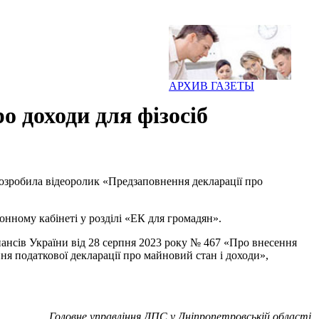
АРХИВ ГАЗЕТЫ
о доходи для фізосіб
розробила відеоролик «Предзаповнення декларації про
нному кабінеті у розділі «ЕК для громадян».
нансів України від 28 серпня 2023 року № 467 «Про внесення
ня податкової декларації про майновий стан і доходи»,
Головне управління ДПС у Дніпропетровській області