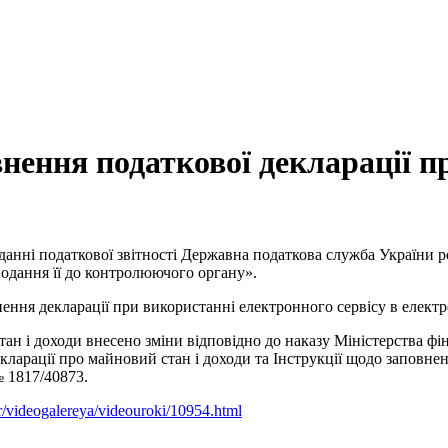
нення податкової декларації пр
анні податкової звітності Державна податкова служба України 
одання її до контролюючого органу».
ння декларації при використанні електронного сервісу в електро
ан і доходи внесено зміни відповідно до наказу Міністерства фі
кларації про майновий стан і доходи та Інструкції щодо заповнен
№ 1817/40873.
tr/videogalereya/videouroki/10954.html