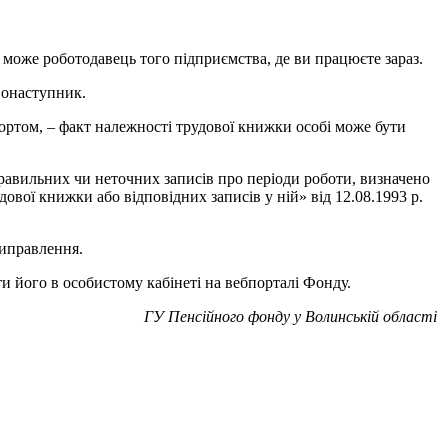
 може роботодавець того підприємства, де ви працюєте зараз.
вонаступник.
спортом, – факт належності трудової книжки особі може бути
еправильних чи неточних записів про періоди роботи, визначено
ої книжки або відповідних записів у ній» від 12.08.1993 р.
виправлення.
и його в особистому кабінеті на вебпорталі Фонду.
ГУ Пенсійного фонду у Волинській області