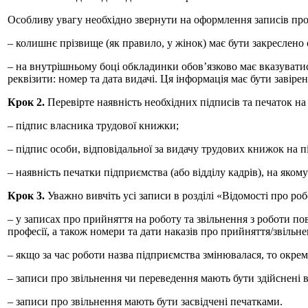
Особливу увагу необхідно звернути на оформлення записів про
– колишнє прізвище (як правило, у жінок) має бути закреслено
– на внутрішньому боці обкладинки обов’язково має вказуватис
реквізити: номер та дата видачі. Ця інформація має бути завір
Крок 2.
Перевірте наявність необхідних підписів та печаток н
– підпис власника трудової книжки;
– підпис особи, відповідальної за видачу трудових книжок на п
– наявність печатки підприємства (або відділу кадрів), на яко
Крок 3.
Уважно вивчіть усі записи в розділі «Відомості про роб
– у записах про прийняття на роботу та звільнення з роботи п
професії, а також номери та дати наказів про прийняття/звільне
– якщо за час роботи назва підприємства змінювалася, то окре
– записи про звільнення чи переведення мають бути здійснені в
– записи про звільнення мають бути засвідчені печатками.