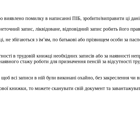
бо виявлено помилку в написанні ПІБ, зробити/виправити ці дані
неточний запис, ліквідоване, відповідний запис робить його пра
ці, не збігаються з ім’ям, по батькові або прізвищем особи за па
утності в трудовій книжці необхідних записів або за наявності н
ного стажу роботи для призначення пенсій за відсутності трудов
щоб всі записи в ній були виконані охайно, без закреслення чи 
вої книжки, то можете сканувати свій документ та завантажуват