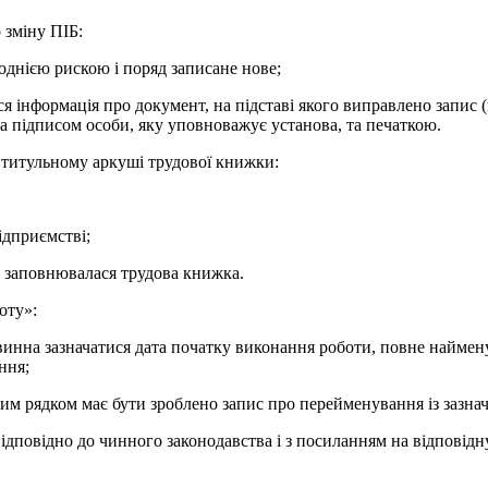
 зміну ПІБ:
 однією рискою і поряд записане нове;
я інформація про документ, на підставі якого виправлено запис
ена підписом особи, яку уповноважує установа, та печаткою.
а титульному аркуші трудової книжки:
ідприємстві;
му заповнювалася трудова книжка.
оту»:
овинна зазначатися дата початку виконання роботи, повне наймену
ння;
мим рядком має бути зроблено запис про перейменування із зазнач
ідповідно до чинного законодавства і з посиланням на відповідн