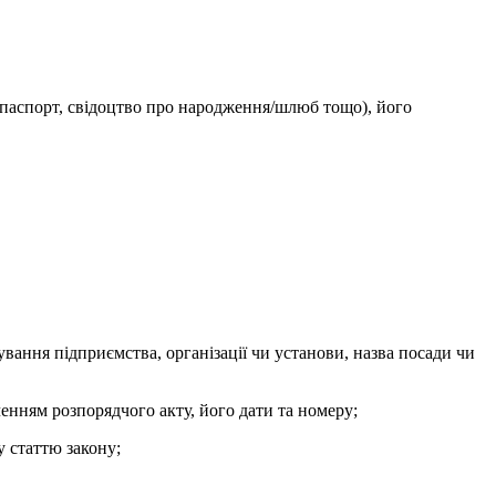
 (паспорт, свідоцтво про народження/шлюб тощо), його
вання підприємства, організації чи установи, назва посади чи
енням розпорядчого акту, його дати та номеру;
у статтю закону;