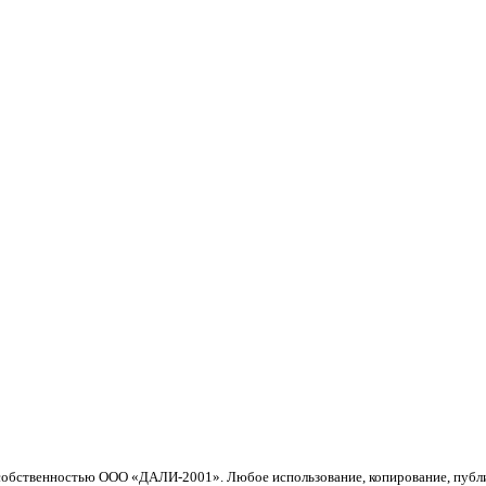
й собственностью ООО «ДАЛИ-2001». Любое использование, копирование, пуб