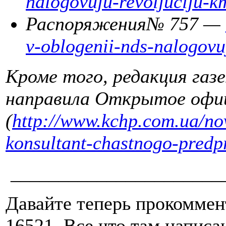
nalogovuju-revoljuciju-k
Распоряжени
я
№ 757 —
v-oblogenii-nds-nalogovu
Кроме того, редакция га
направила Открытое офиц
(
http://www.kchp.com.ua/nov
konsultant-chastnogo-predp
______________________
Давайте теперь прокомме
16521. Все что там написа