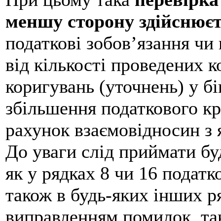
меншу сторону здійснюєт
податкові зобов’язання чи 
від кількості проведених к
коригувань (уточнень) у б
збільшення податкового кре
рахунок взаємовідносин з 
До уваги слід приймати бу
як у рядках 8 чи 16 податк
також в будь-яких інших ря
виправленням помилок, та