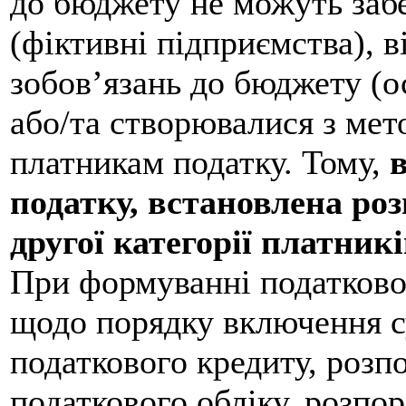
до бюджету не можуть забе
(фіктивні підприємства), в
зобов’язань до бюджету (о
або/та створювалися з ме
платникам податку. Тому,
податку, встановлена ро
другої категорії платник
При формуванні податково
щодо порядку включення су
податкового кредиту, роз
податкового обліку, розпо