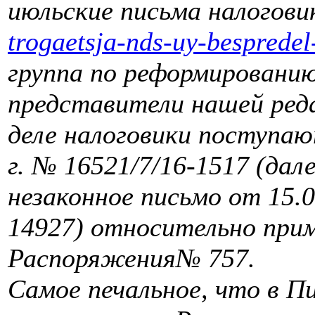
июльские письма налогов
trogaetsja-nds-uy-bespredel
группа по реформировани
представители нашей реда
деле налоговики поступаю
г. № 16521/7/16-1517 (дал
незаконное письмо от 15.0
14927) относительно при
Распоряжени
я
№ 757.
Самое печальное, что в П