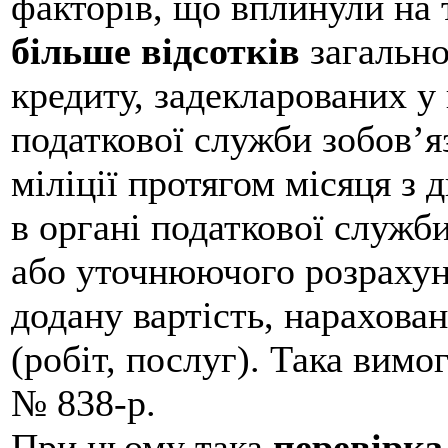
факторів, що вплинули на 
більше відсотків
загально
кредиту, задекларованих у
податкової служби зобов’я
міліції протягом місяця з 
в органі податкової служби
або уточнюючого розраху
додану вартість, нарахова
(робіт, послуг). Така вим
№ 838-р.
При цьому така
перевірка