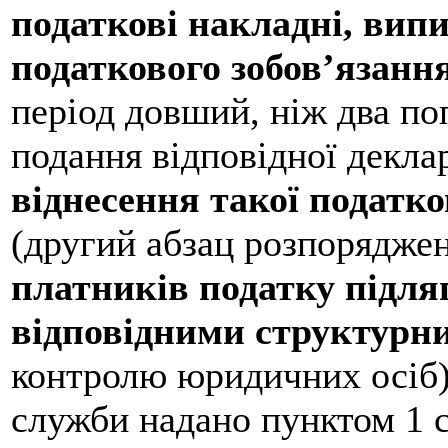
податкові накладні, випи
податкового зобов’язанн
період довший, ніж два по
подання відповідної деклар
віднесення такої податк
(другий абзац розпорядже
платників податку підляг
відповідними структурн
контролю юридичних осіб),
служби надано пунктом 1 с