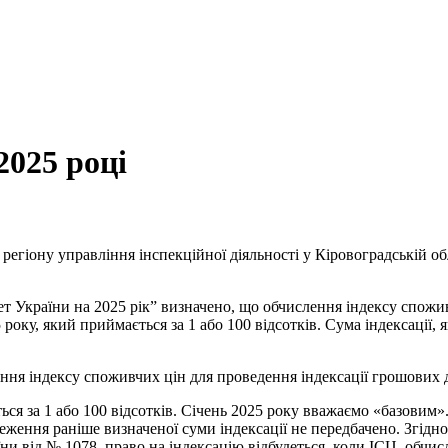
2025 році
регіону управління інспекційної діяльності у Кіровоградській обл
т України на 2025 рік” визначено, що обчислення індексу спожив
ку, який приймається за 1 або 100 відсотків. Сума індексації, як
ення індексу споживчих цін для проведення індексації грошових д
ься за 1 або 100 відсотків. Січень 2025 року вважаємо «базовим»
ження раніше визначеної суми індексації не передбачено. Згідн
и від № 1078, право на індексацію відбудеться, коли ІСЦ, обчи