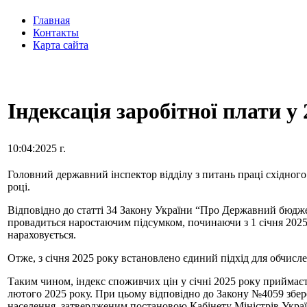
Главная
Контакты
Карта сайта
Індексація заробітної плати у 
10:04:2025 г.
Головний державний інспектор відділу з питань праці східного 
році.
Відповідно до статті 34 Закону України “Про Державний бюдже
провадиться наростаючим підсумком, починаючи з 1 січня 2025 ро
нараховується.
Отже, з січня 2025 року встановлено єдиний підхід для обчисл
Таким чином, індекс споживчих цін у січні 2025 року приймаєт
лютого 2025 року. При цьому відповідно до Закону №4059 збере
населення, затвердженим постановою Кабінету Міністрів Україн