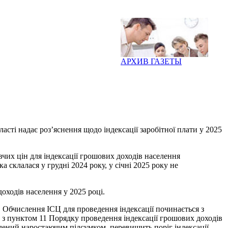
АРХИВ ГАЗЕТЫ
асті надає роз’яснення щодо індексації заробітної плати у 2025
чих цін для індексації грошових доходів населення
а склалася у грудні 2024 року, у січні 2025 року не
оходів населення у 2025 році.
. Обчислення ІСЦ для проведення індексації починається з
о з пунктом 11 Порядку проведення індексації грошових доходів
слений наростаючим підсумком, перевищить поріг індексації,