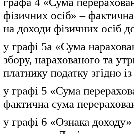
графа 4 «Сума перерахован
фізичних осіб» – фактична
на доходи фізичних осіб д
у графі 5а «Сума нарахова
збору, нарахованого та ут
платнику податку згідно із
у графі 5 «Сума перерахов
фактична сума перерахова
у графі 6 «Ознака доходу» 