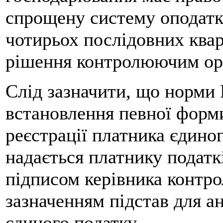
спрощену систему оподатк
чотирьох послідовних квар
рішення контролюючим ор
Слід зазначити, що норми
встановлення певної форм
реєстрації платника єдино
надається платнику податк
підписом керівника контр
зазначенням підстав для а
єдиного податку.