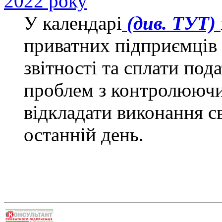
2022 року
У календарі
(див. ТУТ)
приватних підприємців 
звітності та сплати под
проблем з контролююч
відкладати виконання с
останній день.