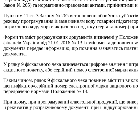
Закон № 265) та нормативно-правовими актами, прийнятими н
Пунктом 11 ст. 3 Закону № 265 встановлено обов’язок суб’єкті
режиму програмування із зазначенням коду товарної підкатегорії
штрихового коду марки акцизного податку (серія та номер) при
Форми та зміст розрахункових документів визначені у Положен
фінансів України від 21.01.2016 № 13 із змінами та доповнення
документа передає інформацію, що повинна зазначатись платн
документа.
У рядку 9 фіскального чека зазначається цифрове значення штр
акцизного податку, або серійний номер електронної марки акци
Таким чином, рядок 9 фiскального чека повинен містити викл
ідентифікатор/серійний номер електронної марки акцизного под
передбачено нормами Положення № 13.
При цьому, при програмуванні алкогольної продукції, що вико
її реквізитів у розрахунковому документі при її відкупорюван