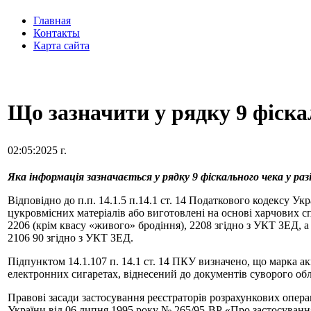
Главная
Контакты
Карта сайта
Що зазначити у рядку 9 фіскал
02:05:2025 г.
Яка інформація зазначається у рядку 9 фіскального чека у раз
Відповідно до п.п. 14.1.5 п.14.1 ст. 14 Податкового кодексу У
цукровмісних матеріалів або виготовлені на основі харчових сп
2206 (крім квасу «живого» бродіння), 2208 згідно з УКТ ЗЕД, а 
2106 90 згідно з УКТ ЗЕД.
Підпунктом 14.1.107 п. 14.1 ст. 14 ПКУ визначено, що марка 
електронних сигаретах, віднесений до документів суворого облі
Правові засади застосування реєстраторів розрахункових операц
України від 06 липня 1995 року № 265/95-ВР «Про застосування 