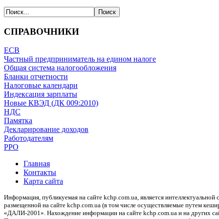
СПРАВОЧНИКИ
ЕСВ
Частный предприниматель на едином налоге
Общая система налогообложения
Бланки отчетности
Налоговые календари
Индексация зарплаты
Новые КВЭД (ДК 009:2010)
НДС
Памятка
Декларирование доходов
Работодателям
РРО
Главная
Контакты
Карта сайта
Информация, публикуемая на сайте kchp.com.ua, является интеллектуально
размещенной на сайте kchp.com.ua (в том числе осуществляемые путем кеши
«ДАЛИ-2001». Нахождение информации на сайте kchp.com.ua и на других с