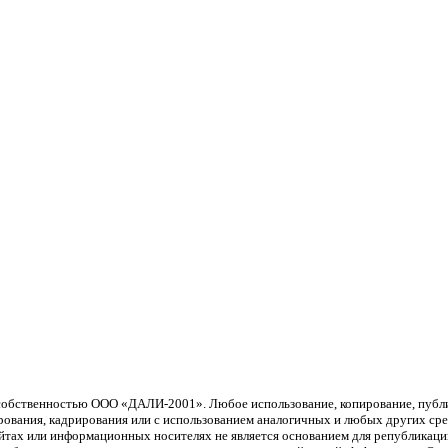
й собственностью ООО «ДАЛИ-2001». Любое использование, копирование, пуб
рования, кадрирования или с использованием аналогичных и любых других сред
айтах или информационных носителях не является основанием для република