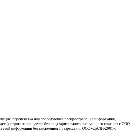
ликация, перепечатка или последующее распространение информации,
ств), строго запрещается без предварительного письменного согласия с ООО
ции этой информации без письменного разрешения ООО «ДАЛИ-2001».