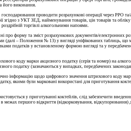
а його виконання.
в господарювання проводити розрахункові операції через РРО та
 згідно з УКТ ЗЕД, найменування товарів, цін товарів та обліку 
 роздрібній торгівлі алкогольними напоями.
ні про форму та зміст розрахункових документів/електронних р
ми (далі – Положення № 13) у вигляді уніфікованих таблиць, що м
иками податків у встановленому формою вигляді та у передбачен
ихового коду марки акцизного податку (серія та номер) на алкого
зного податку (зазначаються у випадках, передбачених законодав
ючно інформацію щодо цифрового значення штрихового коду марки
атку, якими були марковані використані для приготування коктей
ристовується у приготуванні коктейлів, слід забезпечити введен
ні в межах першого відкриття (відкорковування, відкупорювання)