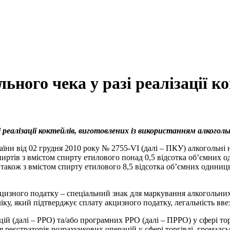
ьного чека у разі реалізації к
і реалізації коктейлів, виготовлених із використанням алкогол
країни від 02 грудня 2010 року № 2755-VI (далі – ПКУ) алкогольн
иртів з вмістом спирту етилового понад 0,5 відсотка об’ємних оди
також з вмістом спирту етилового 8,5 відсотка об’ємних одиниць 
акцизного податку – спеціальний знак для маркування алкогольни
ку, який підтверджує сплату акцизного податку, легальність ввезе
ій (далі – РРО) та/або програмних РРО (далі – ПРРО) у сфері то
реєстраторів розрахункових операцій у сфері торгівлі, громадсь