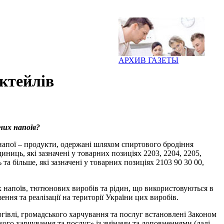
АРХИВ ГАЗЕТЫ
октейлів
ьних напоїв?
і напої – продукти, одержані шляхом спиртового бродіння
ниць, які зазначені у товарних позиціях 2203, 2204, 2205,
та більше, які зазначені у товарних позиціях 2103 90 30 00,
х напоїв, тютюнових виробів та рідин, що використовуються в
ння та реалізації на території України цих виробів.
ргівлі, громадського харчування та послуг встановлені Законом
кого харчування та послуг» із змінами та доповненнями (далі –