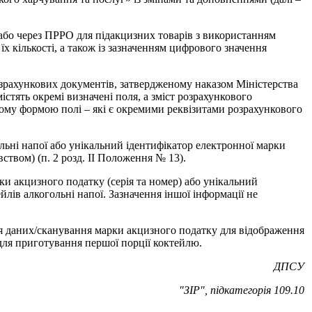
/або через ПРРО для підакцизних товарів з використанням
їх кількості, а також із зазначенням цифрового значення
озрахункових документів, затвердженому наказом Міністерства
істять окремі визначені поля, а зміст розрахункового
ому формою полі – які є окремими реквізитами розрахункового
льні напої або унікальний ідентифікатор електронної марки
ством) (п. 2 розд. ІІ Положення № 13).
 акцизного податку (серiя та номер) або унікальний
лів алкогольні напої. Зазначення іншої інформації не
ня даних/сканування марки акцизного податку для відображення
 для приготування першої порції коктейлю.
ДПСУ
"ЗІР", підкатегорія 109.10