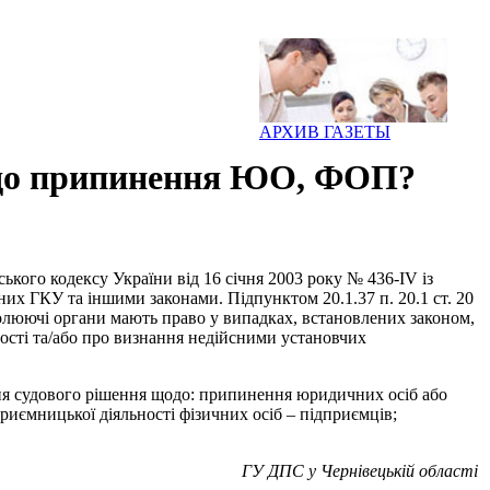
АРХИВ ГАЗЕТЫ
щодо припинення ЮО, ФОП?
ького кодексу України від 16 січня 2003 року № 436-IV із
них ГКУ та іншими законами. Підпунктом 20.1.37 п. 20.1 ст. 20
ролюючі органи мають право у випадках, встановлених законом,
сті та/або про визнання недійсними установчих
ння судового рішення щодо: припинення юридичних осіб або
риємницької діяльності фізичних осіб – підприємців;
ГУ ДПС у Чернівецькій області