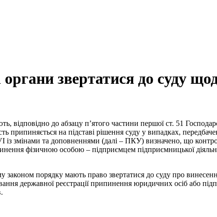
 органи звертатися до суду 
, відповідно до абзацу п’ятого частини першої ст. 51 Господарс
ть припиняється на підставі рішення суду у випадках, передбаче
VI із змінами та доповненнями (далі – ПКУ) визначено, що конт
инення фізичною особою – підприємцем підприємницької діяльно
ому законом порядку мають право звертатися до суду про винесе
ування державної реєстрації припинення юридичних осіб або підп
.