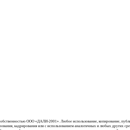
й собственностью ООО «ДАЛИ-2001». Любое использование, копирование, пуб
рования, кадрирования или с использованием аналогичных и любых других сред