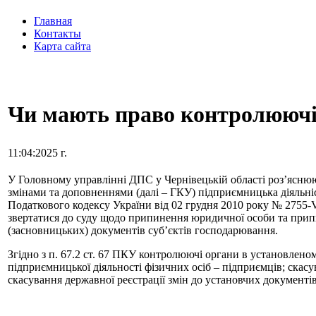
Главная
Контакты
Карта сайта
Чи мають право контролюючі
11:04:2025 г.
У Головному управлінні ДПС у Чернівецькій області роз’яснюють
змінами та доповненнями (далі – ГКУ) підприємницька діяльніс
Податкового кодексу України від 02 грудня 2010 року № 2755-
звертатися до суду щодо припинення юридичної особи та прип
(засновницьких) документів суб’єктів господарювання.
Згідно з п. 67.2 ст. 67 ПКУ контролюючі органи в установлен
підприємницької діяльності фізичних осіб – підприємців; скас
скасування державної реєстрації змін до установчих документів