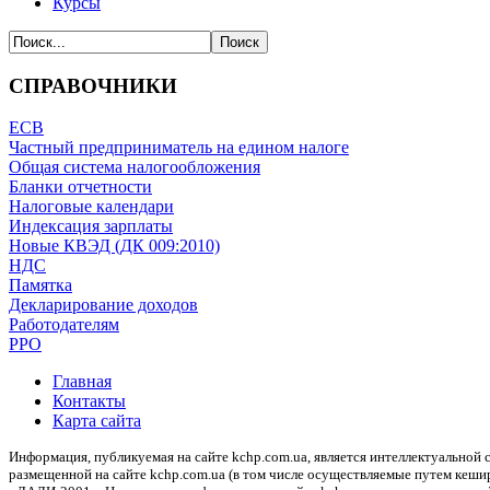
Курсы
СПРАВОЧНИКИ
ЕСВ
Частный предприниматель на едином налоге
Общая система налогообложения
Бланки отчетности
Налоговые календари
Индексация зарплаты
Новые КВЭД (ДК 009:2010)
НДС
Памятка
Декларирование доходов
Работодателям
РРО
Главная
Контакты
Карта сайта
Информация, публикуемая на сайте kchp.com.ua, является интеллектуально
размещенной на сайте kchp.com.ua (в том числе осуществляемые путем кеши