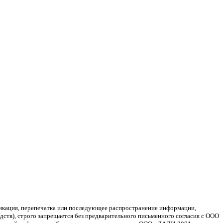
ликация, перепечатка или последующее распространение информации,
ств), строго запрещается без предварительного письменного согласия с ООО