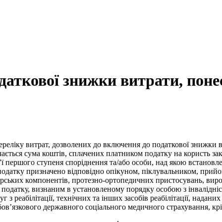
аткової знижки витрати, поне
еліку витрат, дозволених до включення до податкової знижки від
чається сума коштів, сплачених платником податку на користь зак
м’ї першого ступеня споріднення та/або особи, над якою встанов
а податку призначено відповідно опікуном, піклувальником, при
норських компонентів, протезно-ортопедичних пристосувань, вир
ом податку, визнаним в установленому порядку особою з інвалідн
г з реабілітації, технічних та інших засобів реабілітації, надан
бов’язкового державного соціального медичного страхування, крі