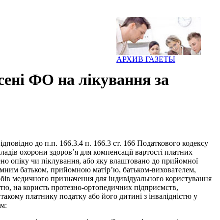
АРХИВ ГАЗЕТЫ
сені ФО на лікування за
повідно до п.п. 166.3.4 п. 166.3 ст. 166 Податкового кодексу
ладів охорони здоров’я для компенсації вартості платних
лено опіку чи піклування, або яку влаштовано до прийомної
йомним батьком, прийомною матір’ю, батьком-вихователем,
обів медичного призначення для індивідуального користування
істю, на користь протезно-ортопедичних підприємств,
их такому платнику податку або його дитині з інвалідністю у
м: