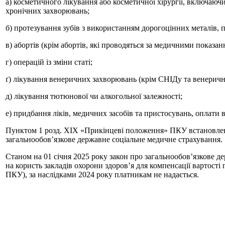
а) косметичного лікування або косметичної хірургії, включаюч
хронічних захворювань;
б) протезування зубів з використанням дорогоцінних металів, 
в) абортів (крім абортів, які проводяться за медичними показан
г) операцій із зміни статі;
ґ) лікування венеричних захворювань (крім СНІДу та венеричн
д) лікування тютюнової чи алкогольної залежності;
е) придбання ліків, медичних засобів та пристосувань, оплати 
Пунктом 1 розд. ХІХ «Прикінцеві положення» ПКУ встановлено, щ
загальнообов’язкове державне соціальне медичне страхування.
Станом на 01 січня 2025 року закон про загальнообов’язкове 
на користь закладів охорони здоров’я для компенсації вартості 
ПКУ), за наслідками 2024 року платникам не надається.