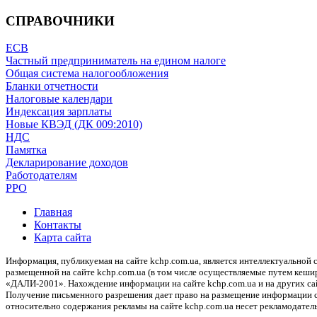
СПРАВОЧНИКИ
ЕСВ
Частный предприниматель на едином налоге
Общая система налогообложения
Бланки отчетности
Налоговые календари
Индексация зарплаты
Новые КВЭД (ДК 009:2010)
НДС
Памятка
Декларирование доходов
Работодателям
РРО
Главная
Контакты
Карта сайта
Информация, публикуемая на сайте kchp.com.ua, является интеллектуально
размещенной на сайте kchp.com.ua (в том числе осуществляемые путем кеши
«ДАЛИ-2001». Нахождение информации на сайте kchp.com.ua и на других с
Получение письменного разрешения дает право на размещение информации с 
относительно содержания рекламы на сайте kchp.com.ua несет рекламодатель