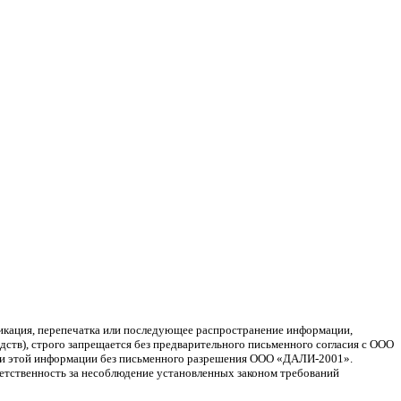
ликация, перепечатка или последующее распространение информации,
ств), строго запрещается без предварительного письменного согласия с ООО
ции этой информации без письменного разрешения ООО «ДАЛИ-2001».
ветственность за несоблюдение установленных законом требований