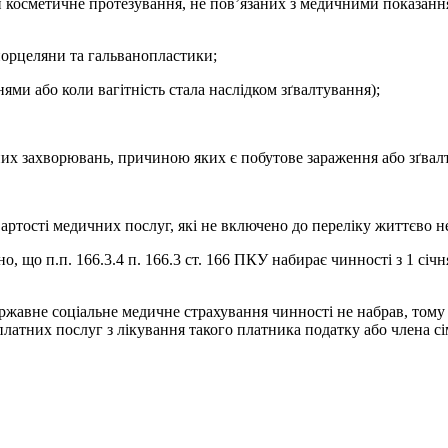
и косметичне протезування, не пов’язаних з медичними показанням
порцеляни та гальванопластики;
нями або коли вагітність стала наслідком зґвалтування);
их захворювань, причиною яких є побутове зараження або зґвал
вартості медичних послуг, які не включено до переліку життєво 
о п.п. 166.3.4 п. 166.3 ст. 166 ПКУ набирає чинності з 1 січня
державне соціальне медичне страхування чинності не набрав, том
платних послуг з лікування такого платника податку або члена сім