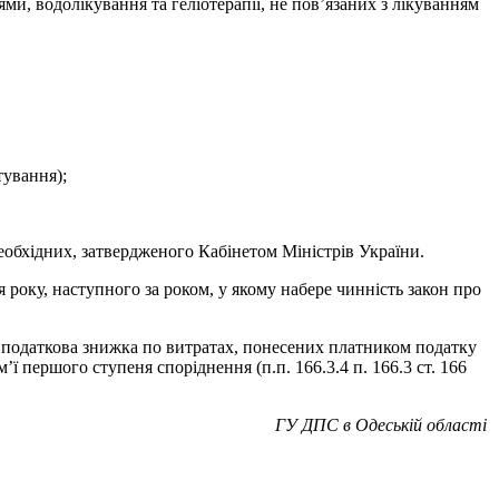
и, водолікування та геліотерапії, не пов’язаних з лікуванням
тування);
необхідних, затвердженого Кабінетом Міністрів України.
 року, наступного за роком, у якому набере чинність закон про
у податкова знижка по витратах, понесених платником податку
’ї першого ступеня споріднення (п.п. 166.3.4 п. 166.3 ст. 166
ГУ ДПС в Одеській області