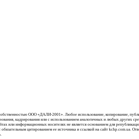
й собственностью ООО «ДАЛИ-2001». Любое использование, копирование, пуб
рования, кадрирования или с использованием аналогичных и любых других сред
айтах или информационных носителях не является основанием для република
обязательным цитированием ее источника и ссылкой на сайт kchp.com.ua. От
.