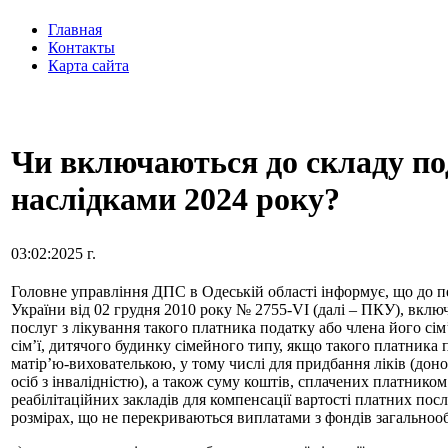
Главная
Контакты
Карта сайта
Чи включаються до складу под
наслідками 2024 року?
03:02:2025 г.
Головне управління ДПС в Одеській області інформує, що до пер
України від 02 грудня 2010 року № 2755-VІ (далі – ПКУ), вклю
послуг з лікування такого платника податку або члена його сі
сім’ї, дитячого будинку сімейного типу, якщо такого платник
матір’ю-вихователькою, у тому числі для придбання ліків (до
осіб з інвалідністю), а також суму коштів, сплачених платник
реабілітаційних закладів для компенсації вартості платних послу
розмірах, що не перекриваються виплатами з фондів загальноо