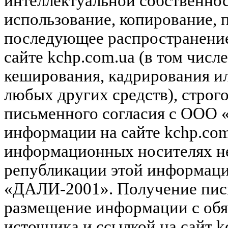
интеллектуальной собственн
использование, копирование, 
последующее распространени
сайте kchp.com.ua (в том чис
кеширования, кадрирования и
любых других средств), строг
письменного согласия с ООО
информации на сайте kchp.com
информационных носителях не
републикации этой информац
«ДАЛИ-2001». Получение пись
размещение информации с обя
источника и ссылкой на сайт k