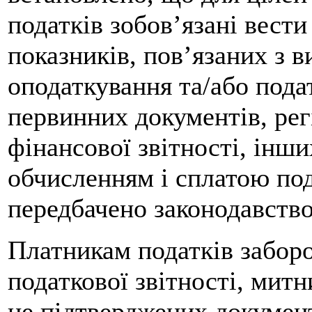
податків зобов’язані вести
показників, пов’язаних з в
оподаткування та/або подат
первинних документів, регі
фінансової звітності, інши
обчисленням і сплатою пода
передбачено законодавств
Платникам податків забор
податкової звітності, митн
не підтверджених докумен