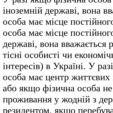
іноземній державі, вона в
особа має місце постійног
особа має місце постійног
державі, вона вважається 
тісні особисті чи економіч
інтересів) в Україні. У раз
особа має центр життєвих 
або якщо фізична особа не
проживання у жодній з дер
резидентом, якщо перебува