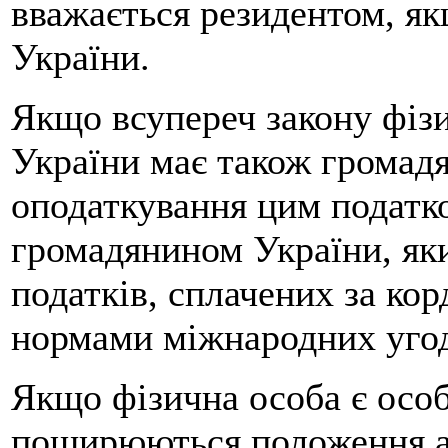
вважається резидентом, я
України.
Якщо всупереч закону фіз
України має також громадя
оподаткування цим податко
громадянином України, яки
податків, сплачених за ко
нормами міжнародних угод
Якщо фізична особа є особ
поширюються положення аб