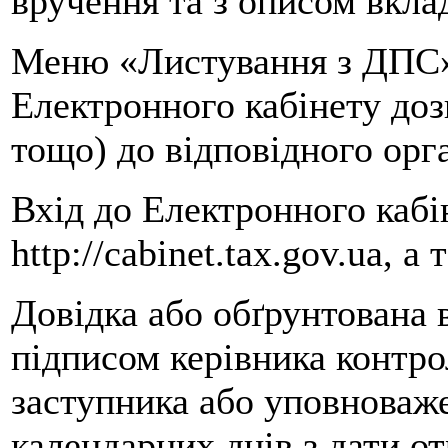
вручення та з описом вкла
Меню «Листування з ДПС»
Електронного кабiнету доз
тощо) до відповідного ор
Вхід до Електронного кабі
http://cabinet.tax.gov.ua, 
Довідка або обґрунтована в
підписом керівника контр
заступника або уповноваже
календарних днів з дати о