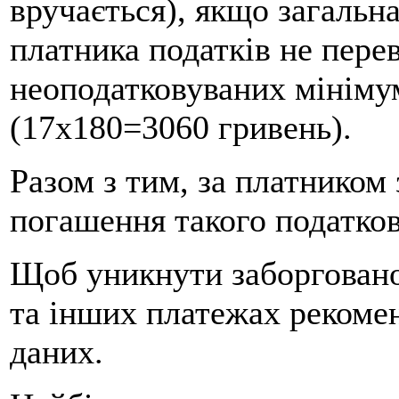
вручається), якщо загальн
платника податків не пере
неоподатковуваних мініму
(17х180=3060 гривень).
Разом з тим, за платником 
погашення такого податков
Щоб уникнути заборгованос
та інших платежах рекоме
даних.