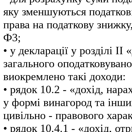
яку зменшуються податкові
права на податкову знижку
Ф3;
• у декларації у розділі І
загального оподатковувано
виокремлено такі доходи:
• рядок 10.2 - «дохід, нар
у формі винагород та інши
цивільно - правового хара
• рядок 10.4.1 - «дохід, о