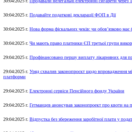
30:04:2025 г.
Продавали нелегальні електронні сигарети через 
30:04:2025 г.
Подавайте податкові декларації ФОП в Дії
30:04:2025 г.
Нова форма фіскальних чеків: чи обов’язково має
30:04:2025 г.
Чи мають право платники ЄП третьої групи викор
29:04:2025 г.
Профінансовано першу виплату лікарняних для пр
29:04:2025 г.
Уряд схвалив законопроєкт щодо впровадження мі
платформи
29:04:2025 г.
Електронні сервіси Пенсійного фонду України
29:04:2025 г.
Гетманцев анонсував законопроект про квоти на 
29:04:2025 г.
Відпустка без збереження заробітної плати у под