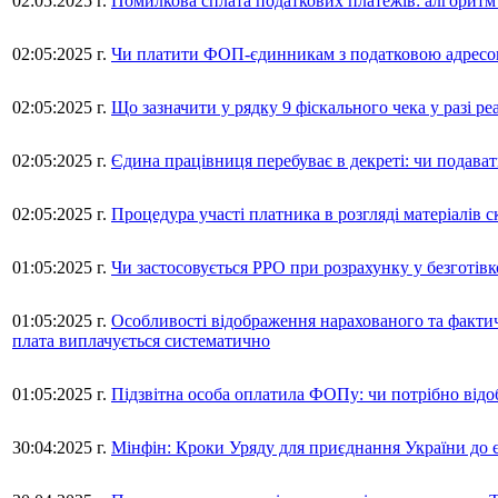
02:05:2025 г.
Помилкова сплата податкових платежів: алгоритм 
02:05:2025 г.
Чи платити ФОП-єдинникам з податковою адресою 
02:05:2025 г.
Що зазначити у рядку 9 фіскального чека у разі реа
02:05:2025 г.
Єдина працівниця перебуває в декреті: чи подава
02:05:2025 г.
Процедура участі платника в розгляді матеріалів 
01:05:2025 г.
Чи застосовується РРО при розрахунку у безготівк
01:05:2025 г.
Особливості відображення нарахованого та фактич
плата виплачується систематично
01:05:2025 г.
Підзвітна особа оплатила ФОПу: чи потрібно від
30:04:2025 г.
Мінфін: Кроки Уряду для приєднання України до є