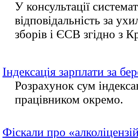
У консультації система
відповідальність за ухи
зборів і ЄСВ згідно з 
Індексація зарплати за бе
Розрахунок сум індекса
працівником окремо.
Фіскали про «алколіцензі