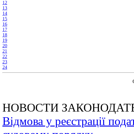
12
13
14
15
16
17
18
19
20
21
22
23
24
НОВОСТИ ЗАКОНОДАТ
Відмова у реєстрації пода