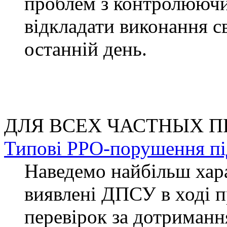
проблем з контролююч
відкладати виконання с
останній день.
ДЛЯ ВСЕХ ЧАСТНЫХ 
Типові РРО­-порушення п
Наведемо найбільш хара
виявлені ДПСУ в ході 
перевірок за дотриман