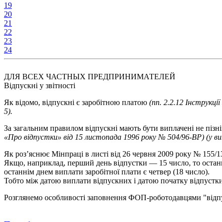
19
20
21
22
23
24
ДЛЯ ВСЕХ ЧАСТНЫХ ПРЕДПРИНИМАТЕЛЕЙ
Відпускні у звітності
Як відомо, відпускні є заробітною платою
(пп. 2.2.12 Інструкц
5).
За загальним правилом відпускні мають бути виплачені не пізні
«Про відпустки» від 15 листопада 1996 року № 504/96-ВР) (у в
Як роз’яснює Мінпраці в листі від 26 червня 2009 року № 155/13
Якщо, наприклад, перший день відпустки — 15 число, то останн
останнім днем виплати заробітної плати є четвер (18 число).
Тобто між датою виплати відпускних і датою початку відпустки
Розглянемо особливості заповнення ФОП-ро­ботодавцями "відпус