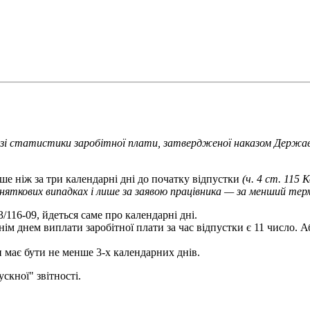
ії зі статистики заробітної плати, затвердженої наказом Держа
ше ніж за три календарні дні до початку відпустки
(ч. 4 ст. 115 
иняткових випадках і лише за заявою працівника — за менший тер
/116-09, йдеться саме про календарні дні.
ім днем виплати заробітної плати за час відпустки є 11 число. 
 має бути не менше 3-х календарних днів.
кної" звітності.