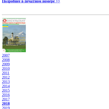
Подробнее в печатном номере >>
2007
2008
2009
2010
2011
2012
2013
2014
2015
2016
2017
2018
2019