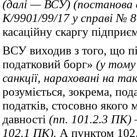
(далі — ВСУ) (постанова 
К/9901/99/17 у справі № 8
касаційну скаргу підприєм
ВСУ виходив з того, що п
податковий борг»
(у тому
санкції, нараховані на та
розуміється, зокрема, под
податків, стосовно якого 
давності
(пп. 101.2.3 ПК
102.1 ПК).
А пунктом 102