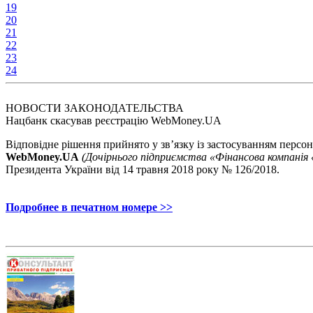
19
20
21
22
23
24
НОВОСТИ ЗАКОНОДАТЕЛЬСТВА
Нацбанк скасував реєстрацію WebMoney.UA
Відповідне рішення прийнято у зв’язку із застосуванням персо
WebMoney.UA
(Дочірнього підприємства «Фінансова компанія
Президента України від 14 травня 2018 року № 126/2018.
Подробнее в печатном номере >>