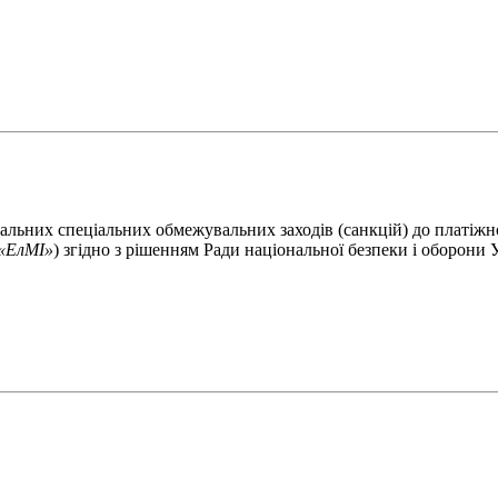
нальних спеціальних обмежувальних заходів (санкцій) до платіжн
 «ЕлМІ»
) згідно з рішенням Ради національної безпеки і оборони 