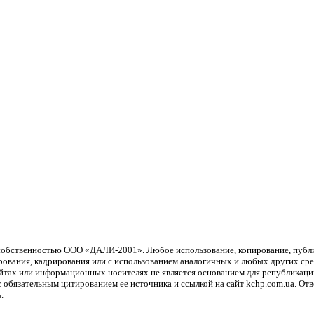
й собственностью ООО «ДАЛИ-2001». Любое использование, копирование, пуб
рования, кадрирования или с использованием аналогичных и любых других сред
айтах или информационных носителях не является основанием для република
обязательным цитированием ее источника и ссылкой на сайт kchp.com.ua. От
.