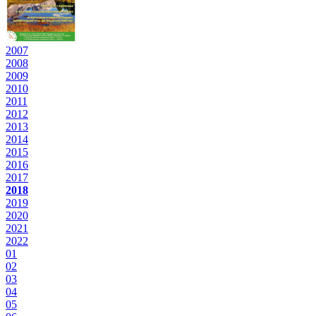
2007
2008
2009
2010
2011
2012
2013
2014
2015
2016
2017
2018
2019
2020
2021
2022
01
02
03
04
05