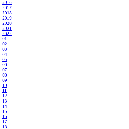
2016
2017
2018
2019
2020
2021
2022
01
02
03
04
05
06
07
08
09
10
11
12
13
14
15
16
17
18