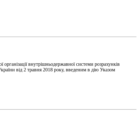
ої організації внутрішньодержавної системи розрахунків
України від 2 травня 2018 року, введеним в дію Указом