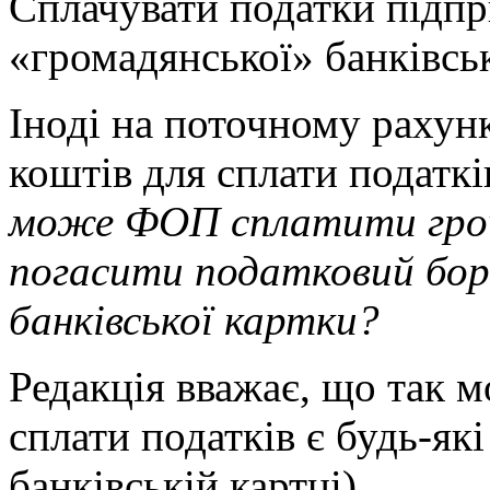
Сплачувати податки підпр
«громадянської» банківсь
Іноді на поточному рахун
коштів для сплати податкі
може ФОП сплатити грош
погасити податковий борг
банківської картки?
Редакція вважає, що так 
сплати податків є будь-які
банківській картці).