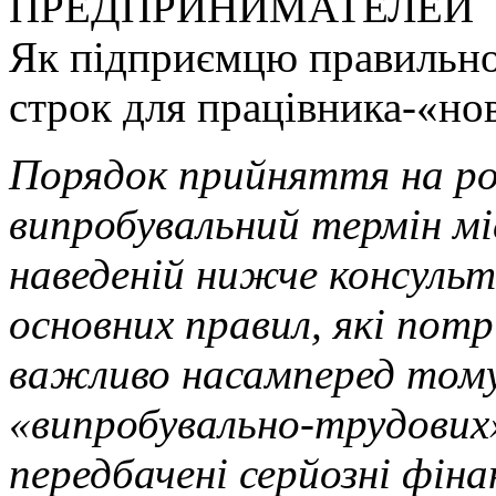
ПРЕДПРИНИМАТЕЛЕЙ
Як підприємцю правильно
строк для працівника-­«но
Порядок прийняття на ро
випробувальний термін м
наведеній нижче консульт
основних правил, які пот
важливо насамперед тому
«випробувально-трудових
передбачені серйозні фін