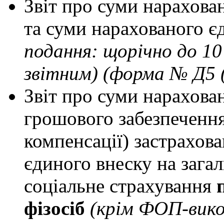
Звіт про суми нарахова
та суми нарахованого є
подання: щорічно до 10
звітним) (форма № Д5 (
Звіт про суми нарахован
грошового забезпечення
компенсації) застрахов
єдиного внеску на зага
соціальне страхування
п
фізосіб
(крім ФОП-вико