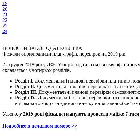
19
20
21
22
23
24
НОВОСТИ ЗАКОНОДАТЕЛЬСТВА
Фіскали оприлюднили план-графік перевірок на 2019 рік
22 грудня 2018 року ДФСУ оприлюднила на своєму офіційному в
складається з чотирьох розділів.
Розділ I.
Документальні планові перевірки платників под
Розділ II.
Документальні планові перевірки фінансових у
Розділ ІІІ.
Документальні планові перевірки самозайнятих
Розділ IV.
Документальні планові перевірки платників по
військового збору та єдиного внеску на загальнообов’язк
Усього,
у 2019 році фіскали планують провести майже 7 тися
Подробнее в печатном номере >>