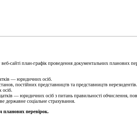
еб-сайті план-графік проведення документальних планових пере
атків — юридичних осіб.
станов, постійних представництв та представництв нерезидентів
 осіб.
датків — юридичних осіб з питань правильності обчислення, повн
ове державне соціальне страхування.
ч планових перевірок.